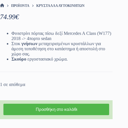
ΠΡΟΪΌΝΤΑ
ΚΡΎΣΤΑΛΛΑ ΑΥΤΟΚΙΝΉΤΩΝ
ΑΡΧΙΚΉ ΣΕΛΊΔΑ
74.99
€
Φινιστρίνι πόρτας πίσω δεξί Mercedes A Class (W177)
2018 -> 4πορτο sedan
Στοκ
γνήσιων
μεταχειρισμένων κρυστάλλων για
άμεση τοποθέτηση στο κατάστημα ή αποστολή στο
χώρο σας.
Σκούρο
εργοστασιακό χρώμα.
1 σε απόθεμα
Προσθήκη στο καλάθι